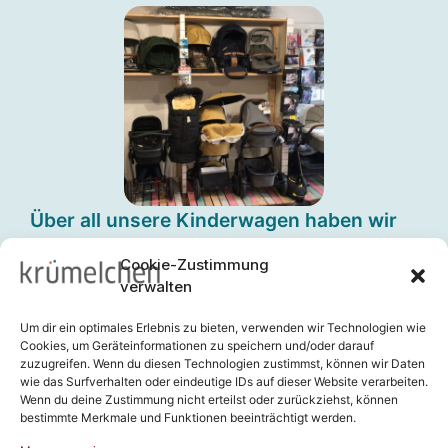
Über all unsere Kinderwagen haben wir
uns umfangreich informiert und
Cookie-Zustimmung
ausgiebig für euch getestet. Wir freuen
verwalten
uns auf eure Fragen zum passenden
Um dir ein optimales Erlebnis zu bieten, verwenden wir Technologien wie
Kinderwagen.
Cookies, um Geräteinformationen zu speichern und/oder darauf
zuzugreifen. Wenn du diesen Technologien zustimmst, können wir Daten
wie das Surfverhalten oder eindeutige IDs auf dieser Website verarbeiten.
Wenn du deine Zustimmung nicht erteilst oder zurückziehst, können
bestimmte Merkmale und Funktionen beeinträchtigt werden.