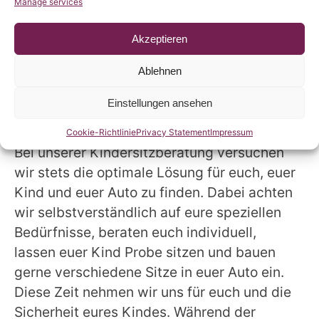
Manage services
Akzeptieren
Unsere Beratungen führen
Ablehnen
wir ausschließlich mit
Termin durch
Einstellungen ansehen
Cookie-Richtlinie
Privacy Statement
Impressum
Bei unserer Kindersitzberatung versuchen
wir stets die optimale Lösung für euch, euer
Kind und euer Auto zu finden. Dabei achten
wir selbstverständlich auf eure speziellen
Bedürfnisse, beraten euch individuell,
lassen euer Kind Probe sitzen und bauen
gerne verschiedene Sitze in euer Auto ein.
Diese Zeit nehmen wir uns für euch und die
Sicherheit eures Kindes. Während der