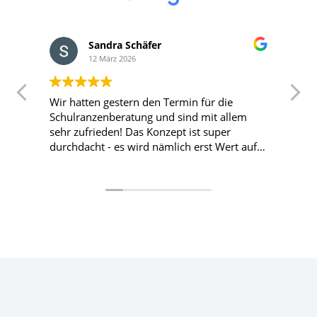
Sandra Schäfer
12 März 2026
Wir hatten gestern den Termin für die
T
Schulranzenberatung und sind mit allem
T
sehr zufrieden! Das Konzept ist super
durchdacht - es wird nämlich erst Wert auf
die Passform und den Sitz gelegt und wenn
das passende Modell gefunden wurde, sucht
sich das Kind die Farbe aus. Alles total
kinderlieb! Hier nochmal liebe Grüße und
ein großes Dankeschön an Nina! Wir
kommen für die nächsten Ranzen definitiv
wieder! 😊