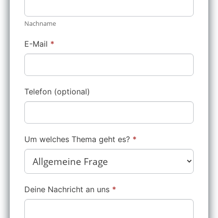
leer.
Nachname
E-Mail
*
Telefon (optional)
Um welches Thema geht es?
*
Um
Deine Nachricht an uns
*
welches
Thema
geht