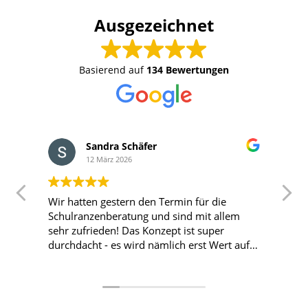
Ausgezeichnet
Basierend auf
134 Bewertungen
Sandra Schäfer
12 März 2026
Wir hatten gestern den Termin für die
T
Schulranzenberatung und sind mit allem
T
sehr zufrieden! Das Konzept ist super
durchdacht - es wird nämlich erst Wert auf
die Passform und den Sitz gelegt und wenn
das passende Modell gefunden wurde, sucht
sich das Kind die Farbe aus. Alles total
kinderlieb! Hier nochmal liebe Grüße und