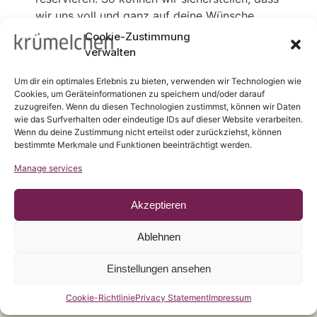
wir uns voll und ganz auf deine Wünsche
konzentrieren und du keine Wartezeiten hast.
Cookie-Zustimmung
verwalten
Wenn du Fragen hast oder dich vorab
informieren möchtest, ruf uns gerne an oder
Um dir ein optimales Erlebnis zu bieten, verwenden wir Technologien wie
schreib uns eine E-Mail – wir sind jederzeit
Cookies, um Geräteinformationen zu speichern und/oder darauf
zuzugreifen. Wenn du diesen Technologien zustimmst, können wir Daten
für dich da. Wir freuen uns darauf, dich bald
wie das Surfverhalten oder eindeutige IDs auf dieser Website verarbeiten.
persönlich bei uns begrüßen zu dürfen!
Wenn du deine Zustimmung nicht erteilst oder zurückziehst, können
bestimmte Merkmale und Funktionen beeinträchtigt werden.
Manage services
Akzeptieren
Ablehnen
Einstellungen ansehen
Wir stellen ein.
Cookie-Richtlinie
Privacy Statement
Impressum