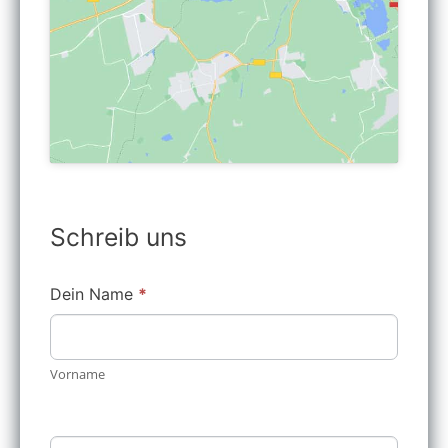
Schreib uns
Schreibe
Dein Name
Falls
*
uns
Du
menschlich
bist,
Vorname
lasse
dieses
Feld