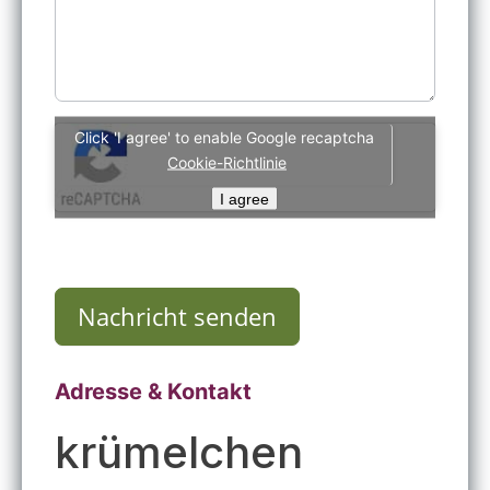
es?
Click 'I agree' to enable Google recaptcha
Cookie-Richtlinie
I agree
Nachricht senden
Adresse & Kontakt
krümelchen