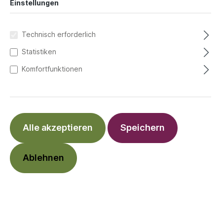
Einstellungen
bezahlen und abholen.
Vorkasse: Du zahlst bei der Bestellung
vorab auf unser Konto. Nach
Technisch erforderlich
Zahlungseingang wird die Bestellung
Statistiken
bearbeitet.
Komfortfunktionen
Paypal
Kauf auf Rechnung mit Klarna
Kreditkarte ( VISA oder MASTERCARD)
Sofortüberweisung
Alle akzeptieren
Speichern
Versandoptionen:
Ablehnen
Wir bieten zwei bequeme Versandoptionen an, damit
die Bestellung sicher und schnell an kommt.
Abholung im Ladengeschäft in Mülheim an der
Ruhr. Wenn Du in der Nähe bist, kannst Du Deine
Bestellung bequem und persönlich bei uns im
Ladengeschäft abholen. Vorausgesetzt die