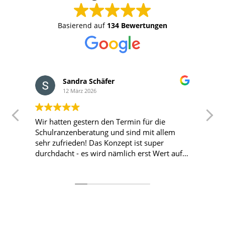
Basierend auf
134 Bewertungen
Sandra Schäfer
12 März 2026
Wir hatten gestern den Termin für die
T
Schulranzenberatung und sind mit allem
T
sehr zufrieden! Das Konzept ist super
durchdacht - es wird nämlich erst Wert auf
die Passform und den Sitz gelegt und wenn
das passende Modell gefunden wurde, sucht
sich das Kind die Farbe aus. Alles total
kinderlieb! Hier nochmal liebe Grüße und
ein großes Dankeschön an Nina! Wir
kommen für die nächsten Ranzen definitiv