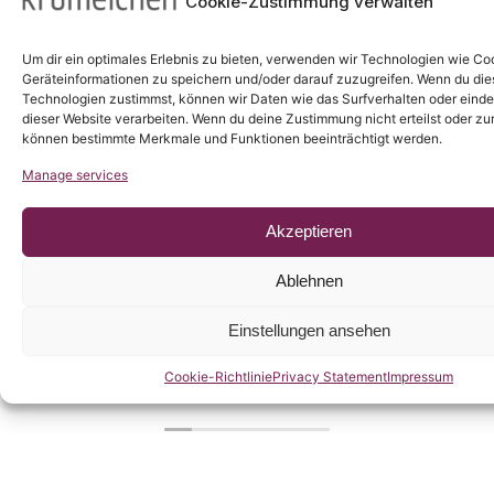
Cookie-Zustimmung verwalten
Ausgezeichnet
Um dir ein optimales Erlebnis zu bieten, verwenden wir Technologien wie Co
Geräteinformationen zu speichern und/oder darauf zuzugreifen. Wenn du di
Basierend auf
134 Bewertungen
Technologien zustimmst, können wir Daten wie das Surfverhalten oder einde
dieser Website verarbeiten. Wenn du deine Zustimmung nicht erteilst oder zu
können bestimmte Merkmale und Funktionen beeinträchtigt werden.
Manage services
Sandra Schäfer
12 März 2026
Akzeptieren
Ablehnen
Wir hatten gestern den Termin für die
T
Schulranzenberatung und sind mit allem
T
Einstellungen ansehen
sehr zufrieden! Das Konzept ist super
durchdacht - es wird nämlich erst Wert auf
Cookie-Richtlinie
Privacy Statement
Impressum
die Passform und den Sitz gelegt und wenn
das passende Modell gefunden wurde, sucht
sich das Kind die Farbe aus. Alles total
kinderlieb! Hier nochmal liebe Grüße und
ein großes Dankeschön an Nina! Wir