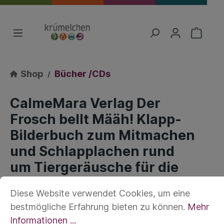
Shop
Bücher /CDs
CalmeMara Verlag Der
Frosch bellt Määh! Klapp-
Bilderbuch zum Mitmachen
und Schlapplachen rund
um Tiergeräusche für die
Kleinsten: Ein tierisches
Diese Website verwendet Cookies, um eine
Klappbuch
bestmögliche Erfahrung bieten zu können.
Mehr
Informationen ...