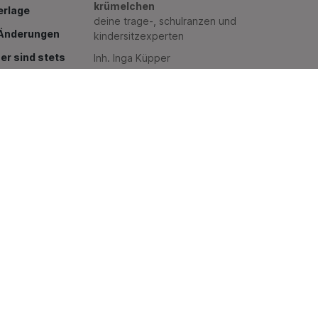
krümelchen
erlage
deine trage-, schulranzen und
g Änderungen
kindersitzexperten
er sind stets
Inh. Inga Küpper
Düsseldorfer Straße 9
!
45481 Mülheim an der Ruhr
+49 (0) 208 / 741 150 90
+49 (0) 151 / 561 218 92
hr
barung
r