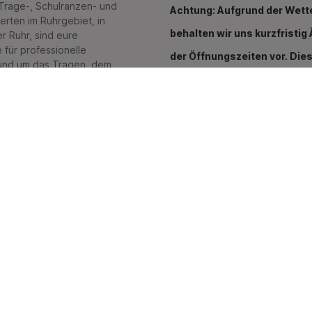
 Trage-, Schulranzen- und
Achtung: Aufgrund der Wett
erten im Ruhrgebiet, in
behalten wir uns kurzfristi
r Ruhr, sind eure
 für professionelle
der Öffnungszeiten vor. Dies
und um das Tragen, dem
sport eurer Kinder und
aktuell auf Google einsehbar
.
Montag: Ruhetag
uch Kinderwagen und Buggys.
Dienstag: 10:00 bis 15:00 Uhr
h bauen wir stetig für euch
Mittwoch: 10:00 bis 18:30 Uhr
führen wir u.a. Nuna, Moon, tfk,
Donnerstag: 10:00 bis 15:00 U
Römer, MaxiCosi, Cybex,
Freitag: 10:00 bis 15:00 Uhr
Samstag: 10:00 bis 15:30 Uhr
Sowie individuell nach Verein
Beratungen:
Mit Termin auch ausserhalb de
Öffnungszeiten
Onlineshop:
Rund um die Uhr