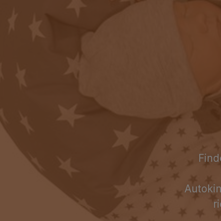
Find
Autokin
r