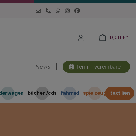
0,00 €*
News
|
Termin vereinbaren
nderwagen
bücher /cds
fahrrad
spielzeug
textilien