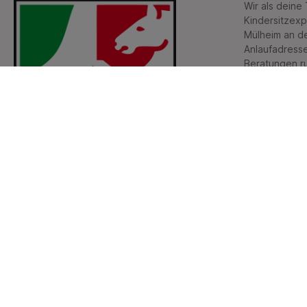
Wir als deine
Kindersitzexp
Mülheim an de
Anlaufadresse
Beratungen r
sicheren Tran
Schultaschen
Wir führen a
Diesen Bereic
aus. Zur Zeit 
Joie, Britax 
Avionaut
Diese Website wurde im Rahmen der
Corona Hilfe durch das Land Nordrhein-
Westfalen gefördert.