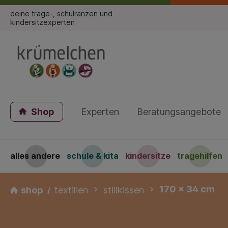
deine trage-, schulranzen und
kindersitzexperten
Shop
Experten
Beratungsangebote
alles andere
schule & kita
kindersitze
tragehilfen
170 x 34 cm
shop
textilien
stillkissen