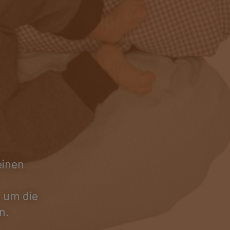
einen
, um die
n.