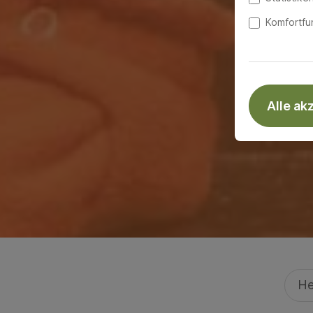
Komfortfu
Alle ak
He