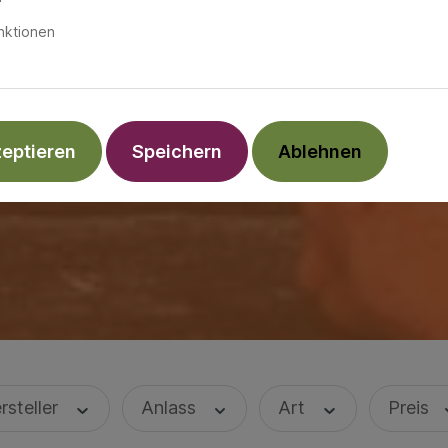
nktionen
zeptieren
Speichern
Ablehnen
rsteller
Anlass
Art
Preis