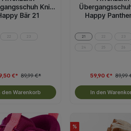
gangsschuh Knit
Übergangsschuh
Happy Bär 21
Happy Panther
22
23
21
22
23
24
25
26
9,50 €*
89,99 €*
59,90 €*
89,99 
n den Warenkorb
In den Warenko
%