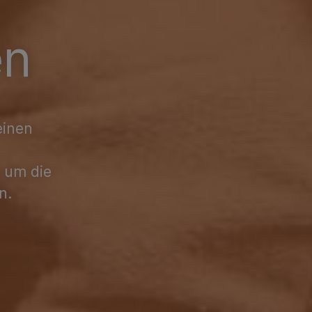
en
einen
, um die
n.