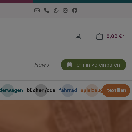
0,00 €*
News
|
Termin vereinbaren
nderwagen
bücher /cds
fahrrad
spielzeug
textilien