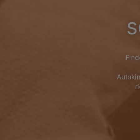
s
Find
Autokin
r