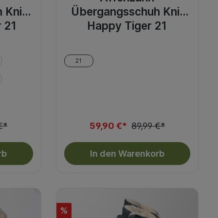
 Knit
Übergangsschuh Knit
 21
Happy Tiger 21
21
€*
59,90 €*
89,99 €*
rb
In den Warenkorb
%