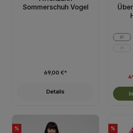
Sommerschuh Vogel
Über
21
25
69,00 €*
4
Details
I
%
%