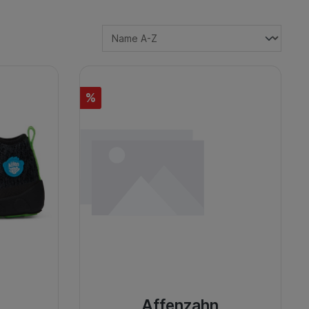
%
Affenzahn