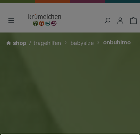
onbuhimo
shop
tragehilfen
babysize