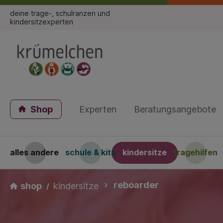
deine trage-, schulranzen und
kindersitzexperten
Shop
Experten
Beratungsangebote
alles andere
schule & kita
kindersitze
tragehilfen
reboarder
shop
kindersitze