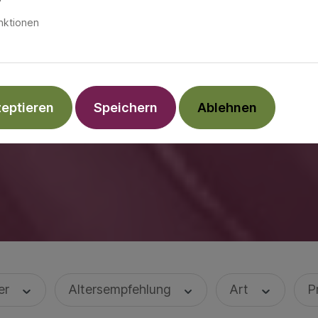
nktionen
zeptieren
Speichern
Ablehnen
ler
Altersempfehlung
Art
P