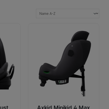
ust
Axkid Minikid 4 Max