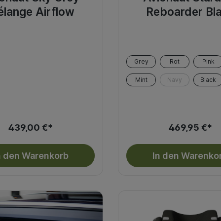
lange Airflow
Reboarder Bl
Grey
Rot
Pink
Mint
Navy
Black
439,00 €*
469,95 €*
n den Warenkorb
In den Warenko