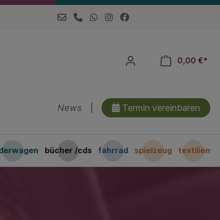
0,00 €*
News
|
Termin vereinbaren
nderwagen
bücher /cds
fahrrad
spielzeug
textilien