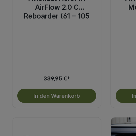
AirFlow 2.0 C
Mé
Reboarder (61 – 105
cm/ 0 – 17,5 kg) Grey
339,95 €*
In den Warenkorb
I