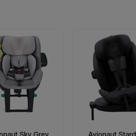
onaut Sky Grey
Avionaut Stard