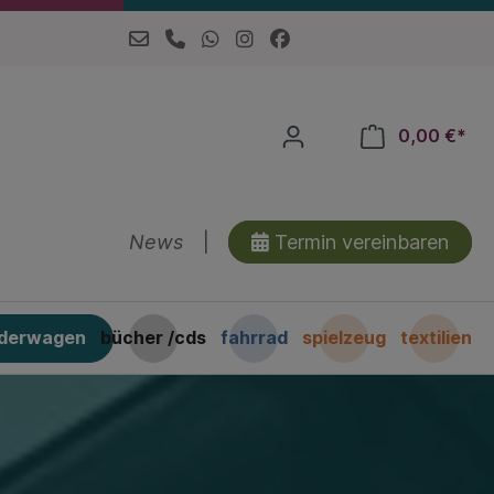
0,00 €*
News
|
Termin vereinbaren
nderwagen
bücher /cds
fahrrad
spielzeug
textilien