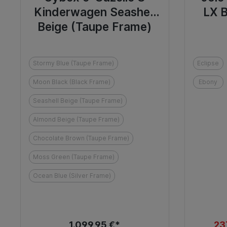
Kinderwagen Seashell
LX 
Beige (Taupe Frame)
Stormy Blue (Taupe Frame)
Eclipse
Moon Black (Black Frame)
Ebony
Seashell Beige (Taupe Frame)
Almond Beige (Taupe Frame)
Chocolate Brown (Taupe Frame)
Moss Green (Taupe Frame)
Ocean Blue (Silver Frame)
1.099,95 €*
23