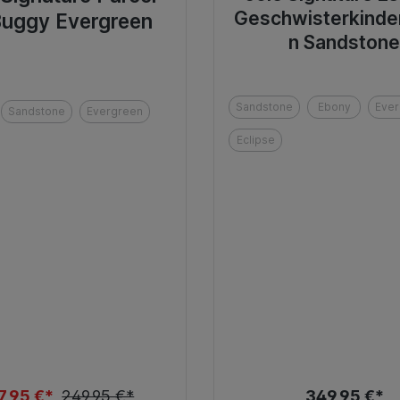
Geschwisterkind
Buggy Evergreen
n Sandston
Sandstone
Ebony
Ever
Sandstone
Evergreen
Eclipse
7,95 €*
249,95 €*
349,95 €*