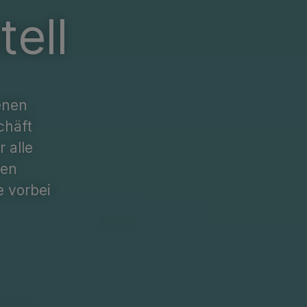
ell
enen
chäft
 alle
nen
 vorbei