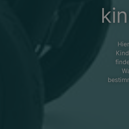
ki
Hie
Kind
find
Wa
bestim