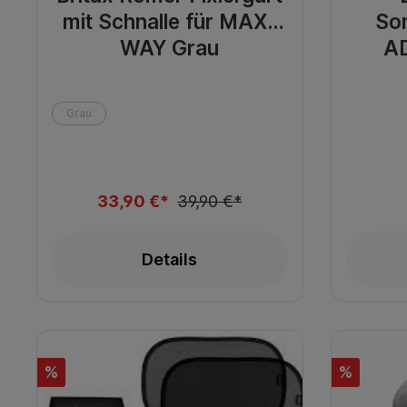
mit Schnalle für MAX-
So
WAY Grau
A
Grau
33,90 €*
39,90 €*
Details
%
%