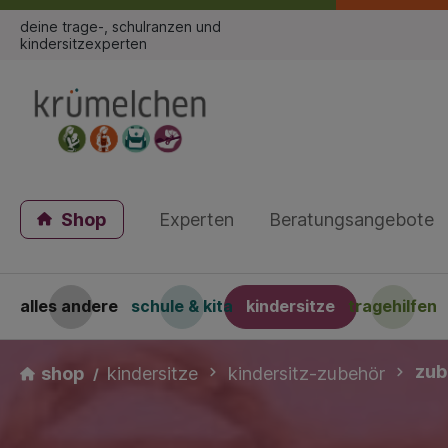
deine trage-, schulranzen und
kindersitzexperten
Shop
Experten
Beratungsangebote
alles andere
schule & kita
kindersitze
tragehilfen
zub
shop
kindersitze
kindersitz-zubehör