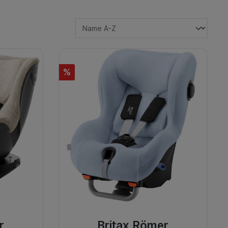
%
r
Britax Römer