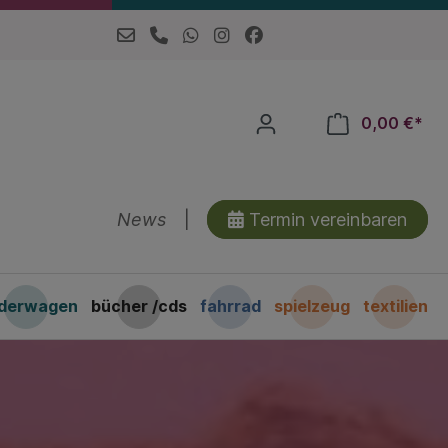
0,00 €*
News
|
Termin vereinbaren
nderwagen
bücher /cds
fahrrad
spielzeug
textilien