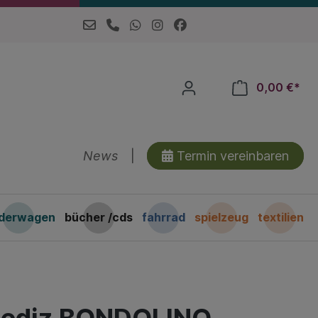
0,00 €*
News
|
Termin vereinbaren
nderwagen
bücher /cds
fahrrad
spielzeug
textilien