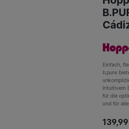
Hopp
B.PUR
Cádi
Einfach, f
b.pure bie
unkomplizie
intuitivem
für die op
und für all
139,99