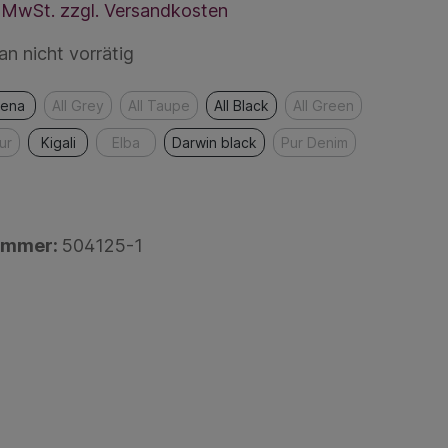
l. MwSt. zzgl. Versandkosten
 nicht vorrätig
iena
All Grey
All Taupe
All Black
All Green
ur
Kigali
Elba
Darwin black
Pur Denim
ummer:
504125-1