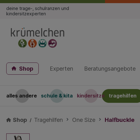
deine trage-, schulranzen und
kindersitzexperten
Shop
Experten
Beratungsangebote
alles andere
schule & kita
kindersitze
tragehilfen
Shop
Tragehilfen
One Size
Halfbuckle