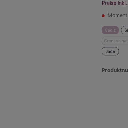
Preise ink
Momentan
Cádiz
S
Grenada nat
Jade
Produktn