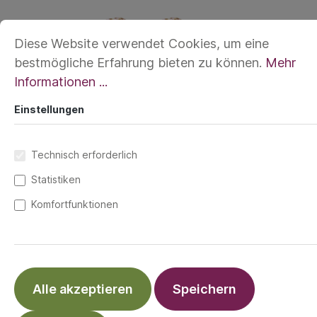
Diese Website verwendet Cookies, um eine
bestmögliche Erfahrung bieten zu können.
Mehr
Informationen ...
Einstellungen
Technisch erforderlich
Statistiken
Komfortfunktionen
Die Kinderwagenhaken aus Kordel sind
schön und praktisch zugleich. Mit den
Karabinern lassen sich Taschen,
Wickelrucksäcke oder Einkaufstüten
Alle akzeptieren
Speichern
problemlos am Kinderwagen befestigen.