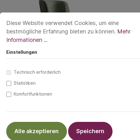
Diese Website verwendet Cookies, um eine
bestmögliche Erfahrung bieten zu können.
Mehr
Informationen ...
Einstellungen
Technisch erforderlich
Statistiken
Komfortfunktionen
Wenn Kinder wachsen, ändern sich ihre
Bedürfnisse. Doch ihre Sicherheit im Auto
bleibt stets eine Nummer 1 Priorität. Der
neue Folgesitze von Axkid ist speziell für
Alle akzeptieren
Speichern
„wachsende" Kinder bis 12 Jahre konzipiert.